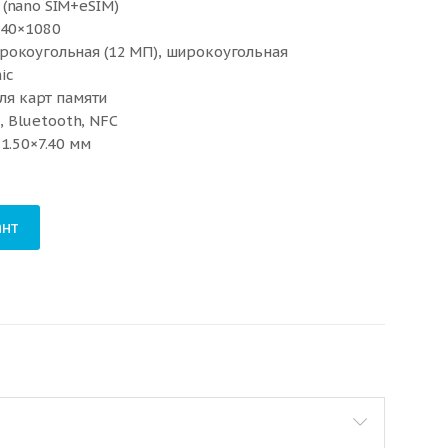
(nano SIM+eSIM)
340×1080
рокоугольная (12 МП), широкоугольная
ic
для карт памяти
i, Bluetooth, NFC
1.50×7.40 мм
нт