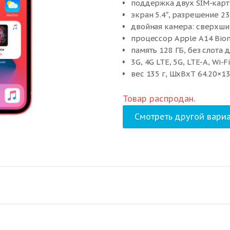
поддержка двух SIM-карт 
экран 5.4″, разрешение 2
двойная камера: сверхши
процессор Apple A14 Bion
память 128 ГБ, без слота 
3G, 4G LTE, 5G, LTE-A, Wi-F
вес 135 г, ШxВxТ 64.20×13
Товар распродан.
Смотреть другой вариа