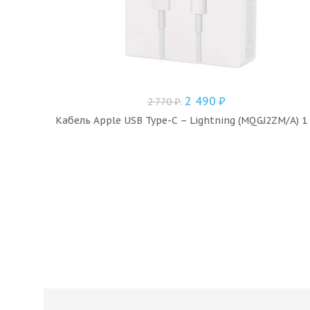
2 490
₽
2 770
₽
.
Кабель Apple USB Type-C – Lightning (MQGJ2ZM/A) 1