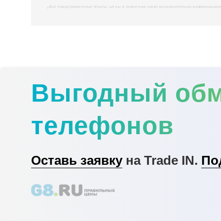
,
Все представленные тексты, цены и значения носят исключительно информационны
Выгодный об
телефонов
Оставь заявку
на Trade IN.
По