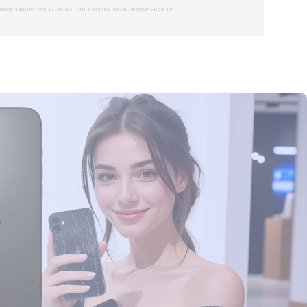
рмацию по т. 33-50-55 или в салоне на Ул. Театральной 19