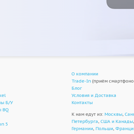
О компании
Trade-In
(приём смартфоно
Блог
xel
Условия и Доставка
ы Б/У
Контакты
ы BQ
К нам едут из:
Москвы
,
Сан
Петербурга
,
США и Канады
on 5
Германии
,
Польши
,
Франци