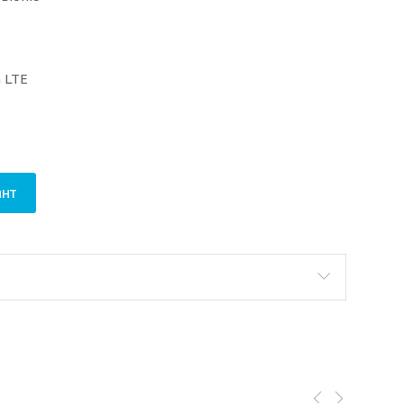
G LTE
ч)
м, вес 460 г
нт