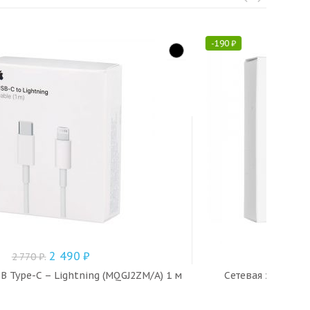
-
190
₽
2 490
₽
2 770
₽
.
1 880
₽
.
B Type-C – Lightning (MQGJ2ZM/A) 1 м
Сетевая зарядка