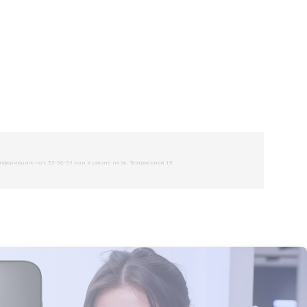
рмацию по т. 33-50-55 или в салоне на Ул. Театральной 19