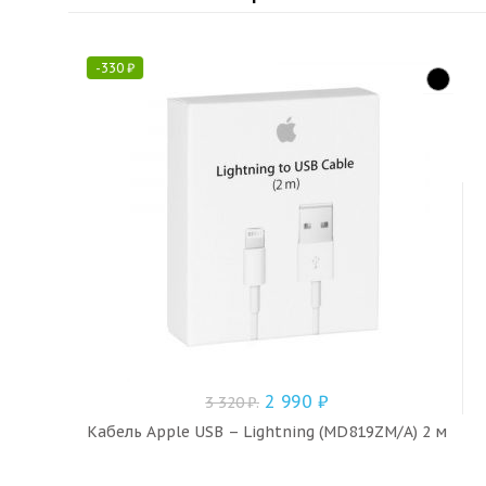
-
330
₽
2 990
₽
3 320
₽
.
Кабель Apple USB – Lightning (MD819ZM/A) 2 м