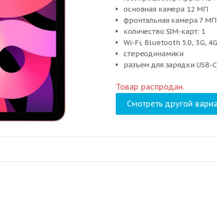
основная камера 12 МП
фронтальная камера 7 МП
количество SIM-карт: 1
Wi-Fi, Bluetooth 5.0, 3G, 4
стереодинамики
разъем для зарядки USB-C
время работы 9 ч (28.6 Вт·
Товар распродан.
размеры 178.5×247.6×6.1 м
Смотреть другой вариа