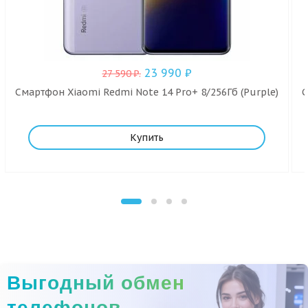
23 990
₽
27 590
₽
.
Смартфон Xiaomi Redmi Note 14 Pro+ 8/256Гб (Purple)
С
Купить
Выгодный обмен
телефонов