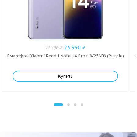
23 990
₽
27 590
₽
.
Смартфон Xiaomi Redmi Note 14 Pro+ 8/256Гб (Purple)
С
Купить