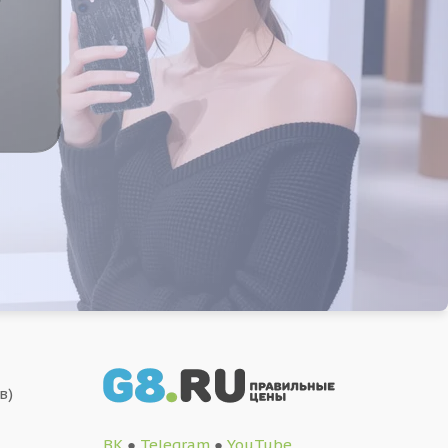
в)
ВК
●
Telegram
●
YouTube