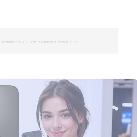
рмацию по т. 33-50-55 или в салоне на Ул. Театральной 19