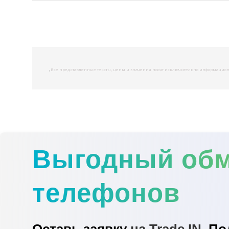
,
Все представленные тексты, цены и значения носят исключительно информационны
Выгодный об
телефонов
Оставь заявку
на Trade IN.
По