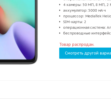
4 камеры: 50 МП, 8 МП, 2
аккумулятор: 5000 мА·ч
процессор: MediaTek Heli
SIM-карты: 2
операционная система: An
беспроводные интерфейсы:
стандарт связи: 2G, 3G, 4G
Товар распродан.
вес: 181 г
Смотреть другой вариа