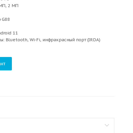
 МП, 2 МП
o G88
droid 11
 Bluetooth, Wi-Fi, инфракрасный порт (IRDA)
 LTE
нт