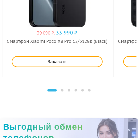
33 990
₽
39 090
₽
.
Смартфон Xiaomi Poco X8 Pro 12/512Gb (Black)
Смартфон
Заказать
Выгодный обмен
телефонов