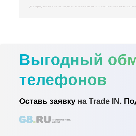
,
Все представленные тексты, цены и значения носят исключительно информационны
Выгодный об
телефонов
Оставь заявку
на Trade IN.
По