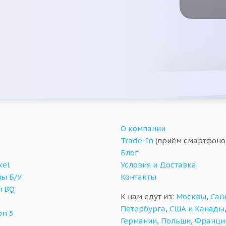
О компании
Trade-In
(приём смартфоно
Блог
xel
Условия и Доставка
ы Б/У
Контакты
ы BQ
К нам едут из:
Москвы
,
Сан
Петербурга
,
США и Канады
on 5
Германии
,
Польши
,
Франци