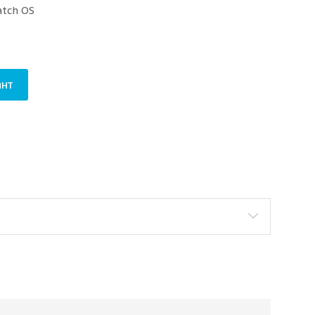
atch OS
нт