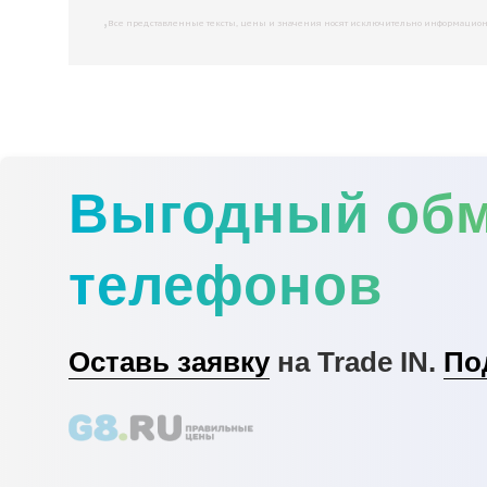
,
Все представленные тексты, цены и значения носят исключительно информационны
Выгодный об
телефонов
Оставь заявку
на Trade IN.
По