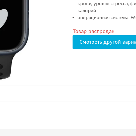
крови, уровня стресса, ф
калорий
операционная система: W
версия: Global, Ростест (E
Товар распродан.
Смотреть другой вариа