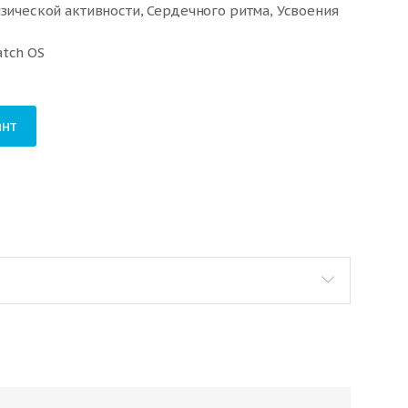
изической активности, Сердечного ритма, Усвоения
atch OS
AC), для других стран
нт