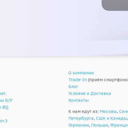
О компании
Trade-In
(приём смартфоно
Блог
xel
Условия и Доставка
ы Б/У
Контакты
ы BQ
К нам едут из:
Москвы
,
Сан
Петербурга
,
США и Канады
on 5
Германии
,
Польши
,
Франци