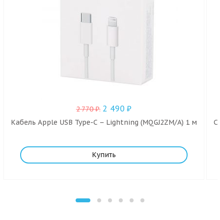
2 490
₽
2 770
₽
.
Кабель Apple USB Type-C – Lightning (MQGJ2ZM/A) 1 м
C
Купить