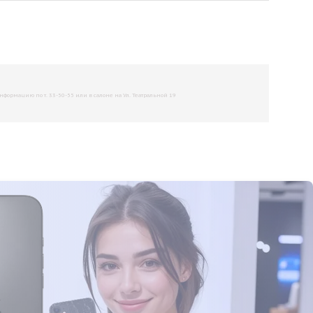
рмацию по т. 33-50-55 или в салоне на Ул. Театральной 19