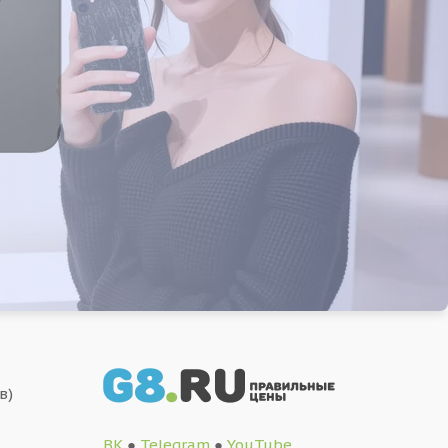
в)
ВК
●
Telegram
●
YouTube