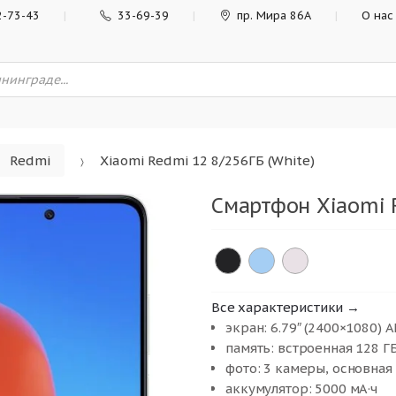
2-73-43
33-69-39
пр. Мира 86А
О нас
Redmi
Xiaomi Redmi 12 8/256ГБ (White)
Смартфон Xiaomi R
Все характеристики →
экран: 6.79″ (2400×1080) 
память: встроенная 128 ГБ
фото: 3 камеры, основная
аккумулятор: 5000 мА·ч