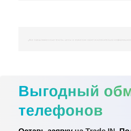
,
Все представленные тексты, цены и значения носят исключительно информационны
Выгодный об
телефонов
Оставь заявку
на Trade IN.
По