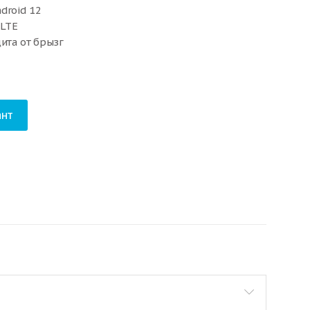
droid 12
 LTE
ита от брызг
нт