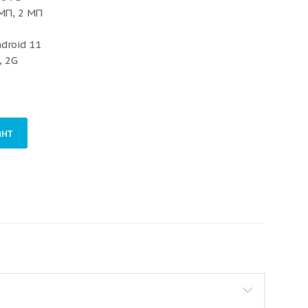
 МП, 2 МП
droid 11
, 2G
нт