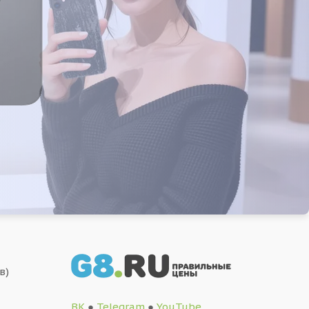
в)
ВК
●
Telegram
●
YouTube