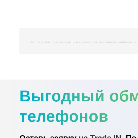
,
Все представленные тексты, цены и значения носят исключительно информационны
Выгодный об
телефонов
Оставь заявку
на Trade IN.
По