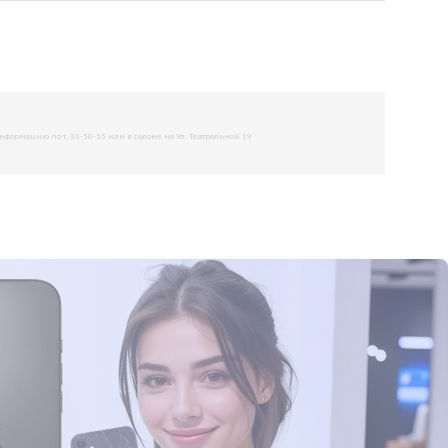
рмацию по т. 33-50-55 или в салоне на Ул. Театральной 19