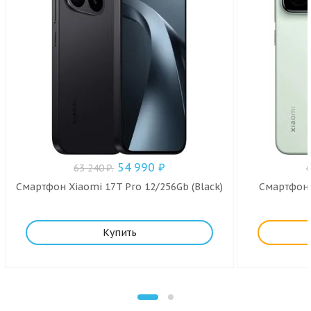
54 990
₽
63 240
₽
.
Смартфон Xiaomi 17T Pro 12/256Gb (Black)
Смартфон X
Купить