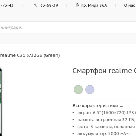
2-73-43
33-69-39
пр. Мира 86А
О нас
realme C31 3/32GB (Green)
Смартфон realme C
Все характеристики →
экран: 6.5″ (1600×720) IPS 
память: встроенная 32 ГБ, 
фото: 3 камеры, основная
аккумулятор: 5000 мА·ч