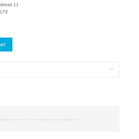
droid 11
 LTE
нт
рмацию по т. 33-50-55 или в салоне на Ул. Театральной 19