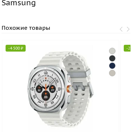
Samsung
Похожие товары
-
4 500
₽
-
2