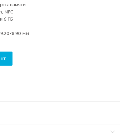
арты памяти
h, NFC
и 6 ГБ
59.20×8.90 мм
нт