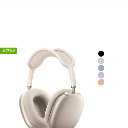
-
6 750
₽