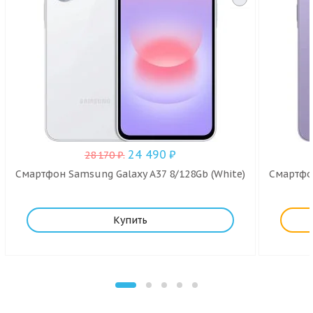
24 490
₽
28 170
₽
.
Смартфон Samsung Galaxy A37 8/128Gb (White)
Смартфон
Купить