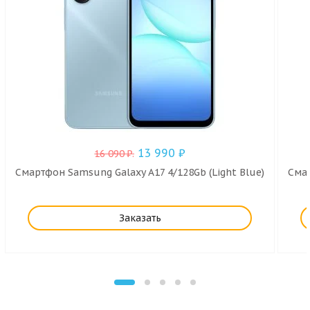
13 990
₽
16 090
₽
.
Смартфон Samsung Galaxy A17 4/128Gb (Light Blue)
Смар
Заказать