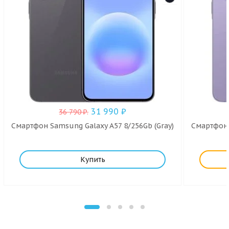
31 990
₽
36 790
₽
.
Смартфон Samsung Galaxy A57 8/256Gb (Gray)
Смартфон 
Купить