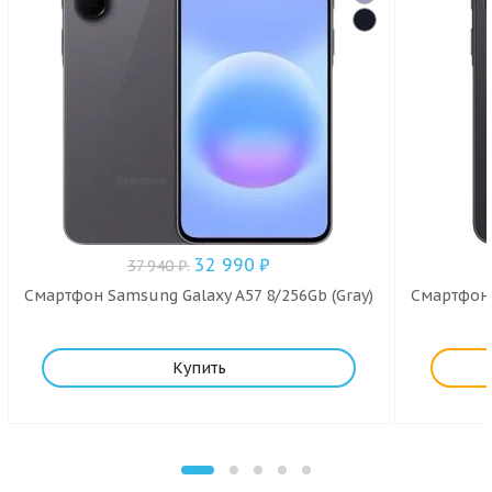
32 990
₽
37 940
₽
.
Смартфон Samsung Galaxy A57 8/256Gb (Gray)
Смартфон 
Купить