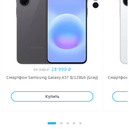
28 990
₽
33 340
₽
.
Смартфон Samsung Galaxy A57 8/128Gb (Gray)
Смартфон 
Купить