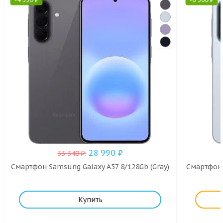
28 990
₽
33 340
₽
.
Смартфон Samsung Galaxy A57 8/128Gb (Gray)
Смартфон 
Купить