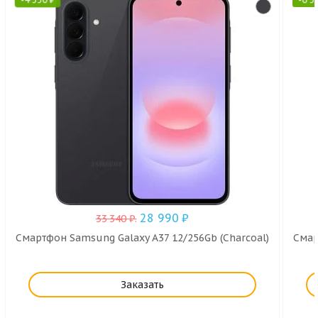
28 990
₽
33 340
₽
.
Смартфон Samsung Galaxy A37 12/256Gb (Charcoal)
Смар
Заказать