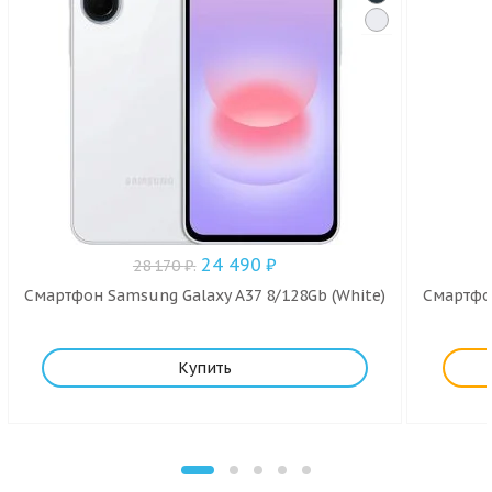
24 490
₽
28 170
₽
.
Смартфон Samsung Galaxy A37 8/128Gb (White)
Смартфон
Купить