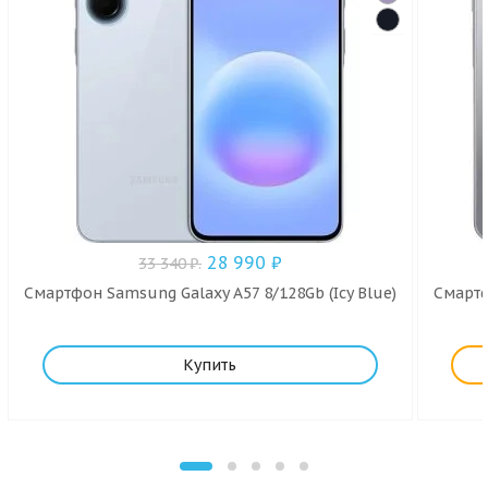
28 990
₽
33 340
₽
.
Смартфон Samsung Galaxy A57 8/128Gb (Icy Blue)
Смартф
Купить