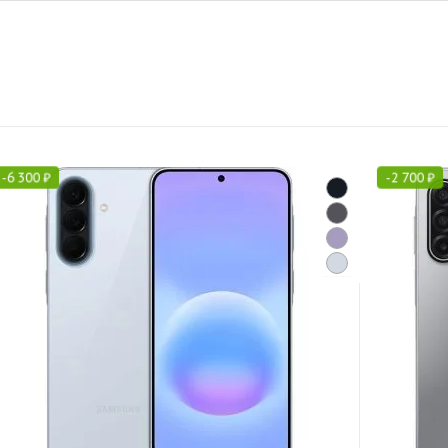
-
6 300
₽
-
2 700
₽