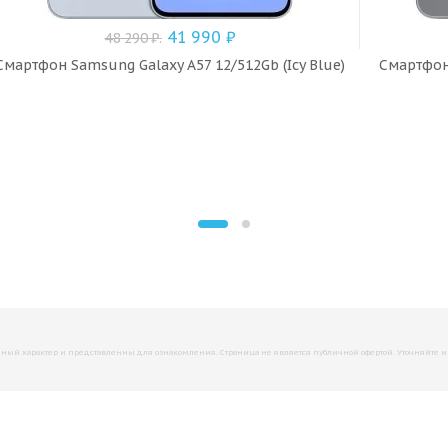
41 990
₽
48 290
₽
.
Смартфон Samsung Galaxy A57 12/512Gb (Icy Blue)
Смартфон 
й характер и представленны для ознакомления. Страница не является публичной офертой. Уточняйте инфо