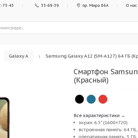
2-73-43
33-69-39
пр. Мира 86А
О нас
Galaxy A
Samsung Galaxy A12 (SM-A127) 64 ГБ (К
Смартфон Samsung
(Красный)
Все характеристики →
экран: 6.5″ (1600×720)
встроенная память: 64 ГБ,
оперативная память: 3 ГБ,