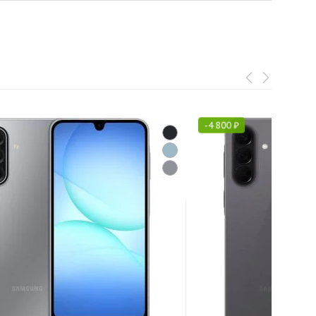
-
4 800
₽