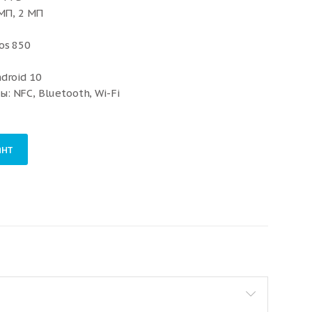
 МП, 2 МП
os 850
droid 10
 NFC, Bluetooth, Wi-Fi
нт