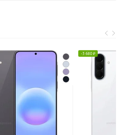
-
3 680
₽