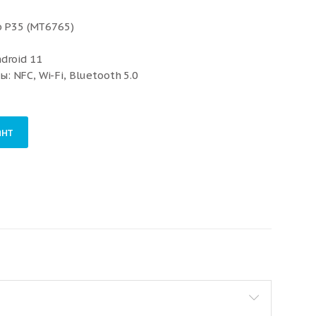
o P35 (MT6765)
droid 11
 NFC, Wi-Fi, Bluetooth 5.0
нт