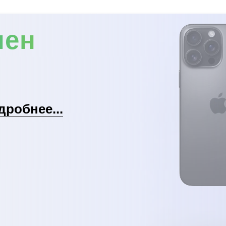
мен
дробнее...