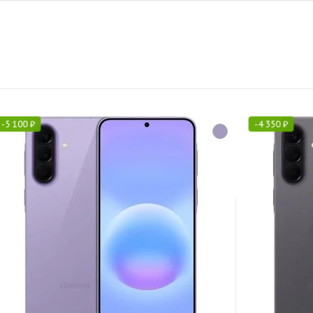
-
5 100
₽
-
4 350
₽