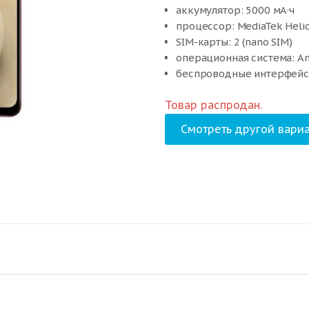
аккумулятор: 5000 мА·ч
процессор: MediaTek Heli
SIM-карты: 2 (nano SIM)
операционная система: An
беспроводные интерфейсы:
интернет: 4G LTE
Товар распродан.
вес: 205 г
Смотреть другой вариа