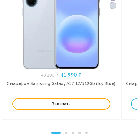
41 990
₽
48 290
₽
.
Смартфон Samsung Galaxy A57 12/512Gb (Icy Blue)
Смарт
Заказать