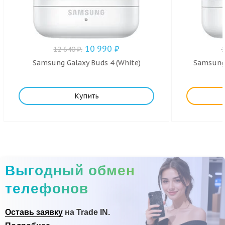
10 990
₽
12 640
₽
.
Samsung Galaxy Buds 4 (White)
Samsung 
Купить
Выгодный обмен
телефонов
Оставь заявку
на Trade IN.