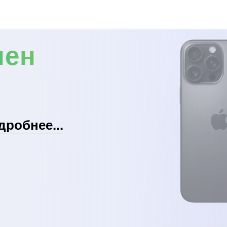
мен
дробнее...