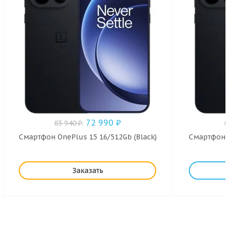
72 990
₽
83 940
₽
.
Смартфон OnePlus 15 16/512Gb (Black)
Смартфон O
Заказать