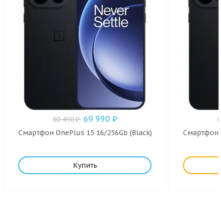
69 990
₽
80 490
₽
.
Смартфон OnePlus 15 16/256Gb (Black)
Смартфон O
Купить