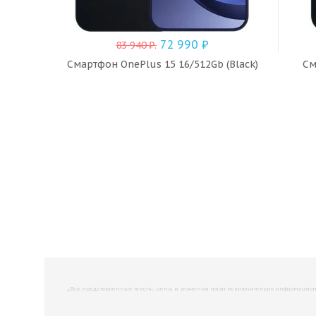
72 990
₽
83 940
₽
.
Смартфон OnePlus 15 16/512Gb (Black)
См
,
Все представленные тексты, цены и значения носят исключительно информационны