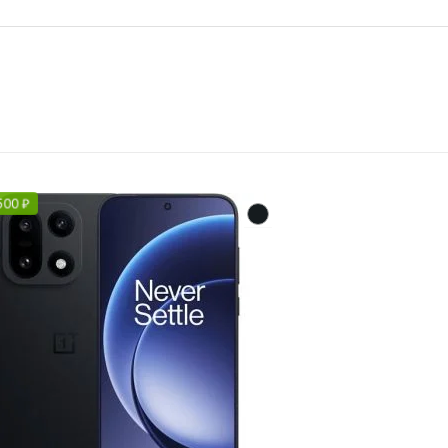
500
₽