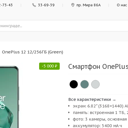
2-73-43
33-69-39
пр. Мира 86А
О нас
OnePlus 12 12/256ГБ (Green)
Смартфон OnePlus 
-
5 000
₽
Все характеристики →
экран: 6.82″ (3168×1440) 
память: встроенная 1 ТБ, 2
фото: 3 камеры, основная
аккумулятор: 5400 мА·ч