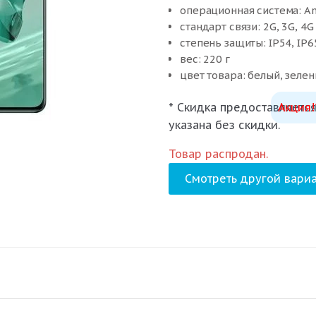
операционная система: An
стандарт связи: 2G, 3G, 4G
степень защиты: IP54, IP6
вес: 220 г
цвет товара: белый, зеле
* Скидка предоставляется
Акция!
указана без скидки.
Товар распродан.
Смотреть другой вариа