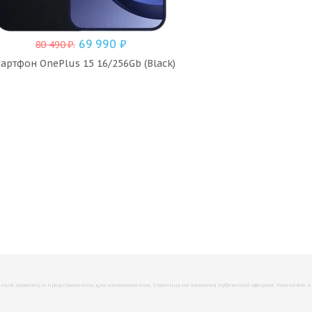
69 990
₽
80 490
₽
.
артфон OnePlus 15 16/256Gb (Black)
й характер и представленны для ознакомления. Страница не является публичной офертой. Уточняйте инфо