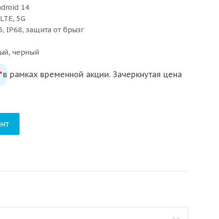
droid 14
 LTE, 5G
5, IP68, защита от брызг
ный, черный
 в рамках временной акции. Зачеркнутая цена
*
нт