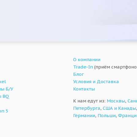
О компании
Trade-In
(приём смартфоно
Блог
xel
Условия и Доставка
ы Б/У
Контакты
ы BQ
К нам едут из:
Москвы
,
Сан
Петербурга
,
США и Канады
on 5
Германии
,
Польши
,
Франци