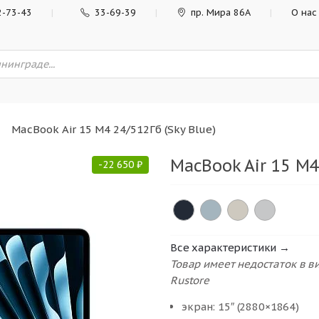
2-73-43
33-69-39
пр. Мира 86А
О нас
MacBook Air 15 M4 24/512Гб (Sky Blue)
MacBook Air 15 M4
-
22 650
₽
Все характеристики →
Товар имеет недостаток в 
Rustore
экран: 15″ (2880×1864)