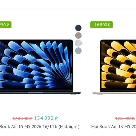
250
₽
-
16 800
₽
154 990
₽
178 240
₽
.
128 790
₽
.
ook Air 15 M5 2026 16/1Tb (Midnight)
MacBook Air 13 M5 20