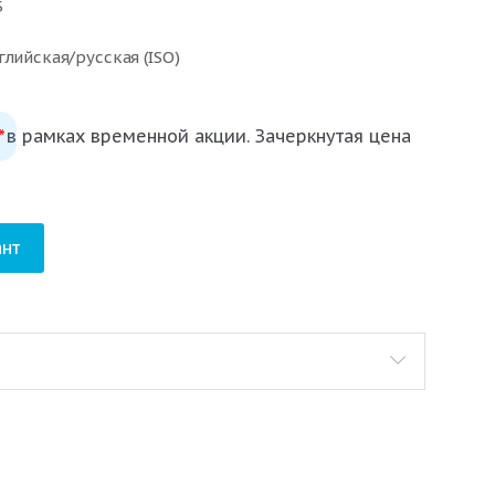
Б
глийская/русская (ISO)
 в рамках временной акции. Зачеркнутая цена
*
нт