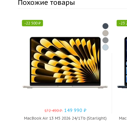
Похожие товары
-
22 500
₽
-
23 
149 990
₽
172 490
₽
.
MacBook Air 13 M5 2026 24/1Tb (Starlight)
MacB