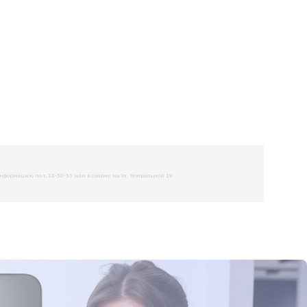
рмацию по т. 33-50-55 или в салоне на Ул. Театральной 19