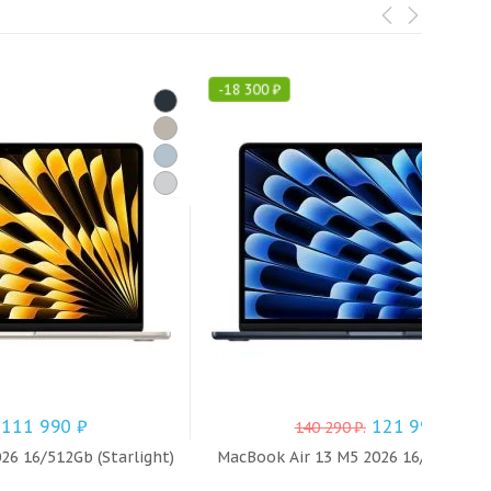
-
18 300
₽
111 990
₽
121 990
₽
140 290
₽
.
26 16/512Gb (Starlight)
MacBook Air 13 M5 2026 16/1Tb (Mid