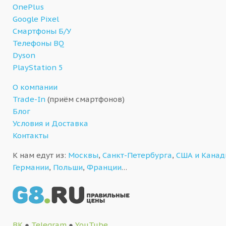
OnePlus
Google Pixel
Смартфоны Б/У
Телефоны BQ
Dyson
PlayStation 5
О компании
Trade-In
(приём смартфонов)
Блог
Условия и Доставка
Контакты
К нам едут из:
Москвы
,
Санкт-Петербурга
,
США и Кана
Германии
,
Польши
,
Франции
…
ВК
●
Telegram
●
YouTube