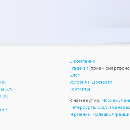
О компании
Trade-In
(приём смартфоно
Блог
xel
Условия и Доставка
ы Б/У
Контакты
ы BQ
К нам едут из:
Москвы
,
Сан
Петербурга
,
США и Канады
on 5
Германии
,
Польши
,
Франци