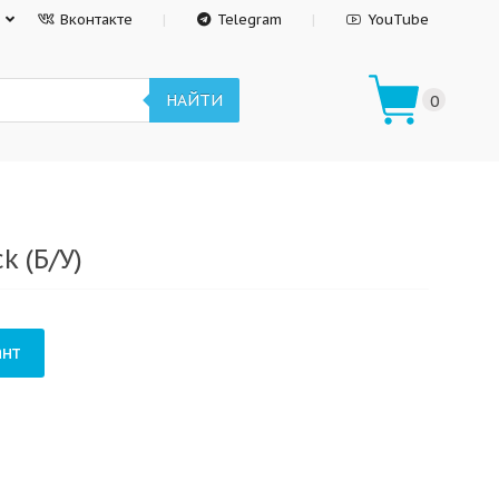
Вконтакте
Telegram
YouTube
НАЙТИ
0
k (Б/У)
нт