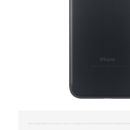
,
Все представленные тексты, цены и значения носят исключительно информационны