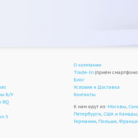
О компании
Trade-In
(приём смартфоно
Блог
xel
Условия и Доставка
ы Б/У
Контакты
ы BQ
К нам едут из:
Москвы
,
Сан
Петербурга
,
США и Канады
on 5
Германии
,
Польши
,
Франци