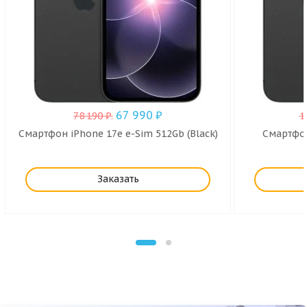
67 990
₽
78 190
₽
.
1
Смартфон iPhone 17e e-Sim 512Gb (Black)
Смартфон
Заказать