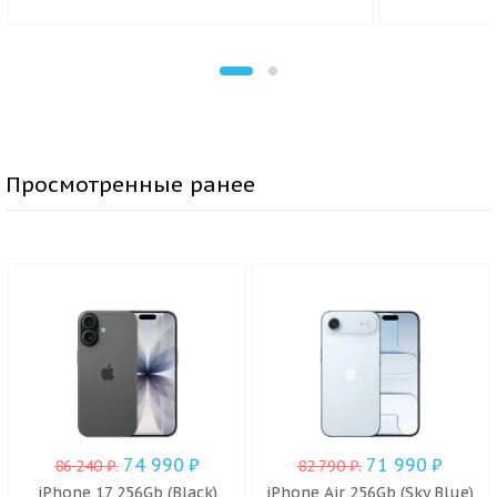
Просмотренные ранее
74 990
₽
71 990
₽
86 240
₽
.
82 790
₽
.
iPhone 17 256Gb (Black)
iPhone Air 256Gb (Sky Blue)