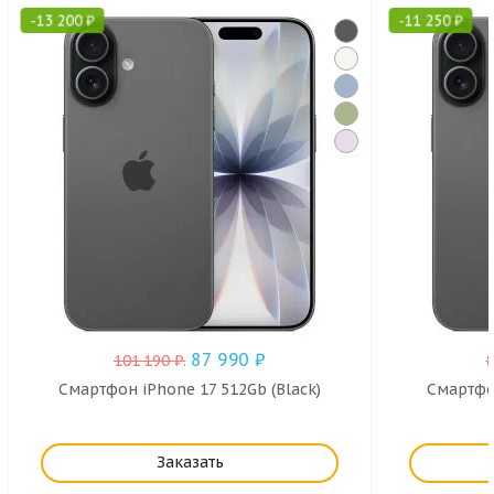
-
13 200
₽
-
11 250
₽
87 990
₽
101 190
₽
.
Смартфон iPhone 17 512Gb (Black)
Смартфон
Заказать