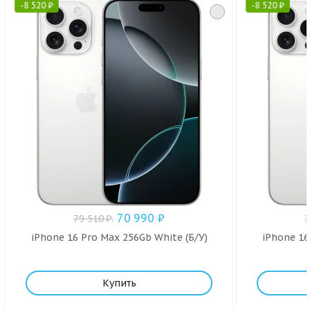
-
8 520
₽
-
8 520
₽
70 990
₽
79 510
₽
.
iPhone 16 Pro Max 256Gb White (Б/У)
iPhone 16
Купить