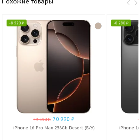
Похожие товары
-
8 520
₽
-
8 280
₽
70 990
₽
79 510
₽
.
iPhone 16 Pro Max 256Gb Desert (Б/У)
iPhone 16