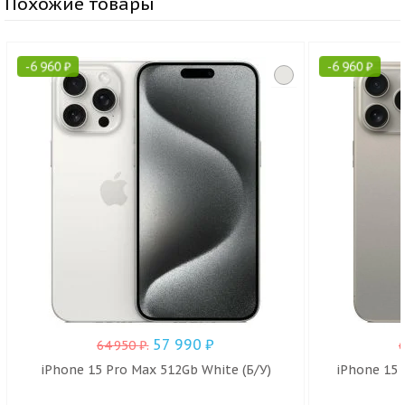
Похожие товары
-
6 960
₽
-
6 960
₽
57 990
₽
64 950
₽
.
iPhone 15 Pro Max 512Gb White (Б/У)
iPhone 15 