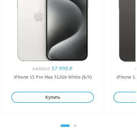
57 990
₽
64 950
₽
.
iPhone 15 Pro Max 512Gb White (Б/У)
iPhone 15
Купить