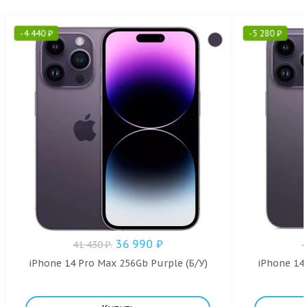
-
4 440
₽
-
5 280
₽
36 990
₽
41 430
₽
.
iPhone 14 Pro Max 256Gb Purple (Б/У)
iPhone 14 