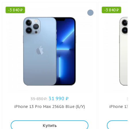
-
3 840
₽
-
3 840
₽
31 990
₽
35 830
₽
.
iPhone 13 Pro Max 256Gb Blue (Б/У)
iPhone 13
Купить