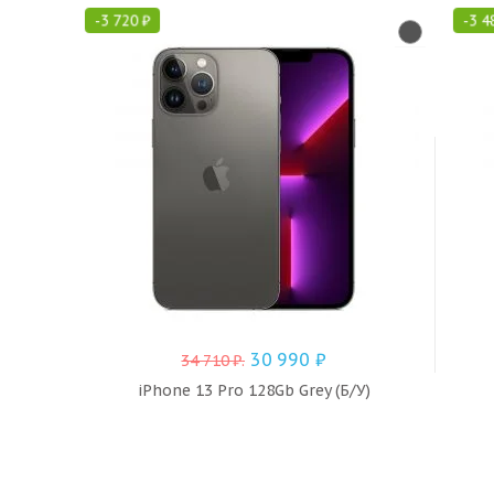
-
3 720
₽
-
3 4
30 990
₽
34 710
₽
.
iPhone 13 Pro 128Gb Grey (Б/У)