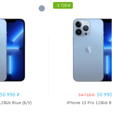
-
3 720
₽
30 990
₽
30 990
₽
34 710
₽
.
128Gb Blue (Б/У)
iPhone 13 Pro 128Gb Blue (Б/У)