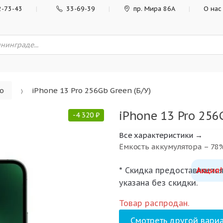
2-73-43
33-69-39
пр. Мира 86А
О нас
ro
iPhone 13 Pro 256Gb Green (Б/У)
iPhone 13 Pro 256G
-
4 320
₽
Все характеристики →
Ёмкость аккумулятора – 78
* Скидка предоставляется
Акция!
указана без скидки.
Товар распродан.
Смотреть другой вариа