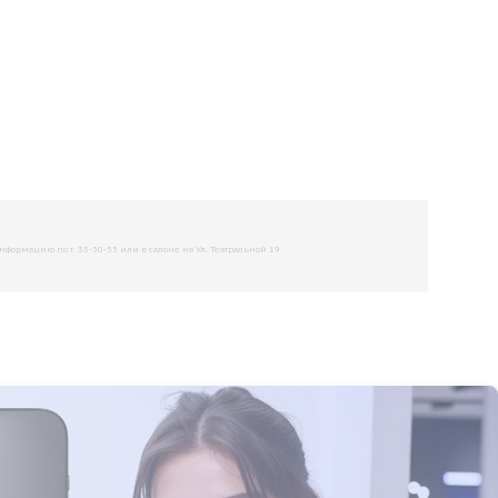
рмацию по т. 33-50-55 или в салоне на Ул. Театральной 19