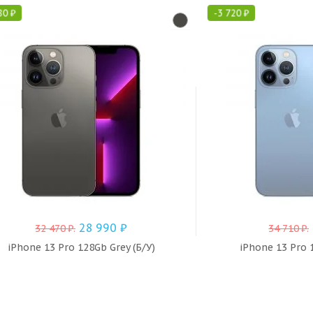
80
₽
-
3 720
₽
28 990
₽
32 470
₽
.
34 710
₽
.
iPhone 13 Pro 128Gb Grey (Б/У)
iPhone 13 Pro 