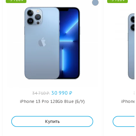
30 990
₽
34 710
₽
.
iPhone 13 Pro 128Gb Blue (Б/У)
iPhone
Купить