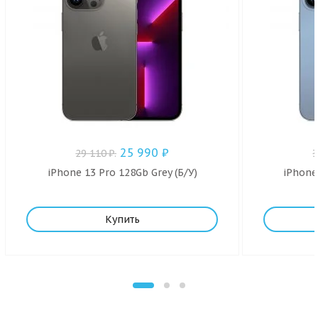
25 990
₽
29 110
₽
.
iPhone 13 Pro 128Gb Grey (Б/У)
iPhone
Купить