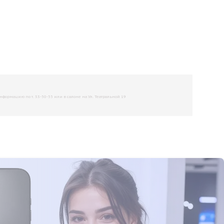
рмацию по т. 33-50-55 или в салоне на Ул. Театральной 19