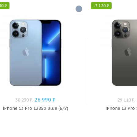
40
₽
-
3 120
₽
26 990
₽
30 230
₽
.
29 110
₽
.
iPhone 13 Pro 128Gb Blue (Б/У)
iPhone 13 Pro 