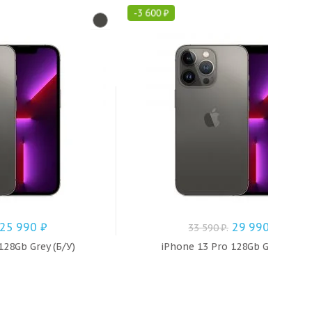
-
3 600
₽
25 990
₽
29 990
₽
33 590
₽
.
128Gb Grey (Б/У)
iPhone 13 Pro 128Gb Grey (Б/У)