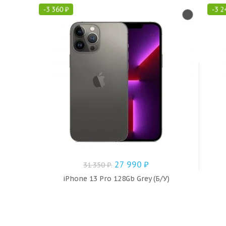
-
3 360
₽
-
3 2
27 990
₽
31 350
₽
.
iPhone 13 Pro 128Gb Grey (Б/У)