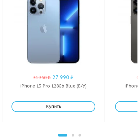
27 990
₽
31 350
₽
.
iPhone 13 Pro 128Gb Blue (Б/У)
iPhone
Купить