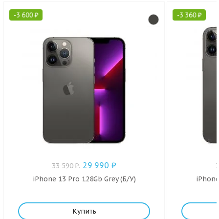
-
3 600
₽
-
3 360
₽
29 990
₽
33 590
₽
.
iPhone 13 Pro 128Gb Grey (Б/У)
iPhone
Купить